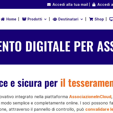
Accedi alla tua mail
Accedi a
Home
Prodotti
Destinatari
Shop
NTO DIGITALE PER AS
ce e sicura per
il tesseramen
novativo integrato nella piattaforma
AssociazioneInCloud
 modo semplice e completamente online. I soci possono f
ione, attraverso il pannello di controllo, può
convalidare l