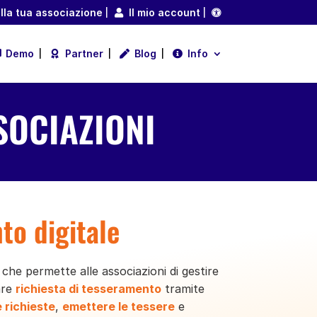
lla tua associazione
Il mio account
Demo
Partner
Blog
Info
SOCIAZIONI
to digitale
, che permette alle associazioni di gestire
are
richiesta di tesseramento
tramite
e richieste
,
emettere le tessere
e