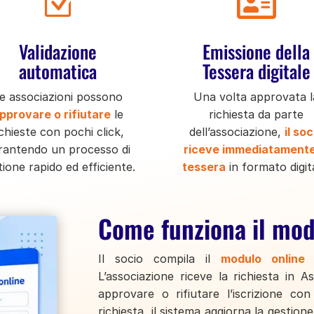
Z

Validazione
Emissione della
automatica
Tessera digitale
e associazioni possono
Una volta approvata l
pprovare o rifiutare
le
richiesta da parte
ichieste con pochi click,
dell’associazione,
il soc
rantendo un processo di
riceve immediatamente
tione rapido ed efficiente.
tessera
in formato digit
Come funziona il modu
Il socio compila il
modulo online
d
L’associazione riceve la richiesta in A
approvare o rifiutare l’iscrizione co
richiesta, il sistema aggiorna la gestion