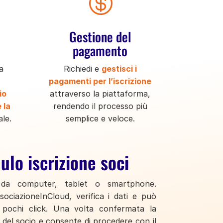

Gestione del
pagamento
a
Richiedi e
gestisci i
pagamenti per l’iscrizione
io
attraverso la piattaforma,
 la
rendendo il processo più
ale.
semplice e veloce.
lo iscrizione soci
a computer, tablet o smartphone.
ssociazioneInCloud, verifica i dati e può
n pochi click. Una volta confermata la
e del socio e consente di procedere con il