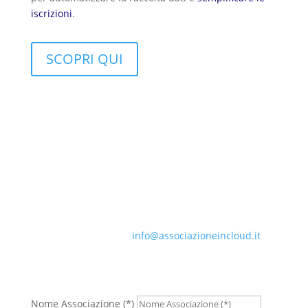
iscrizioni
.
SCOPRI QUI
PER MAGGIORI INFORMAZIONI
o PER UN PREVENTIVO PERSONALIZZATO
Scrivi una email a
info@associazioneincloud.it
oppure compila il form qui sotto. I campi con (*) sono
obbligatori.
Nome Associazione (*)